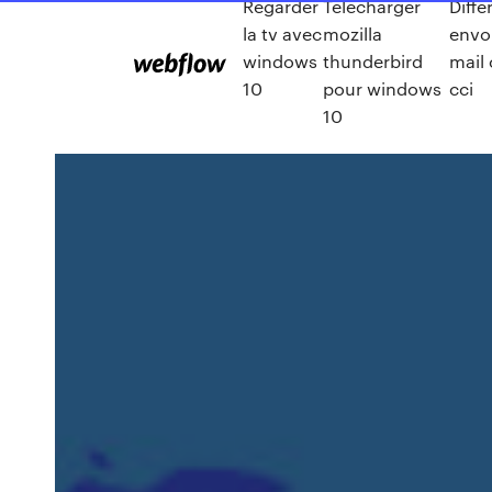
Regarder
Télécharger
Diffé
la tv avec
mozilla
envo
windows
thunderbird
mail 
10
pour windows
cci
10