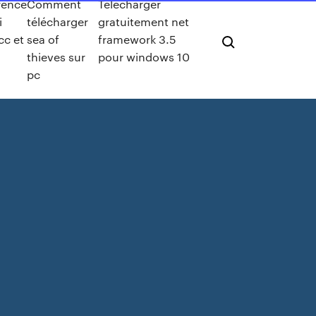
rence
Comment
Telecharger
i
télécharger
gratuitement net
cc et
sea of
framework 3.5
thieves sur
pour windows 10
pc