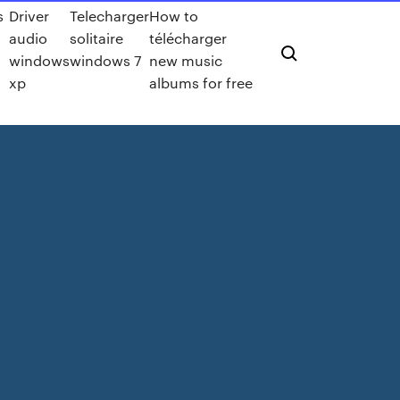
s
Driver
Telecharger
How to
audio
solitaire
télécharger
windows
windows 7
new music
xp
albums for free